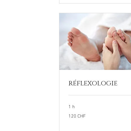
réflexologie
1 h
120
120 CHF
francs
suisses