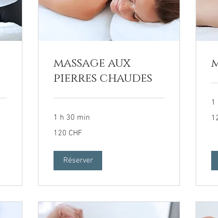
massage aux
m
pierres chaudes
1
12
1 h 30 min
1
fra
su
120
120 CHF
francs
suisses
Réserver