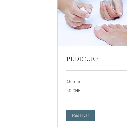
pédicure
45 min
50
50 CHF
francs
suisses
Réserver