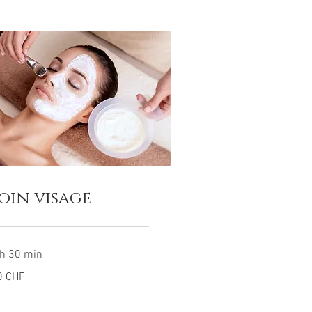
oin visage
 h 30 min
0 CHF
ncs
isses