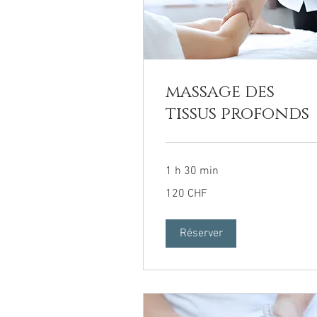
massage des
tissus profonds
1 h 30 min
120
120 CHF
francs
suisses
Réserver