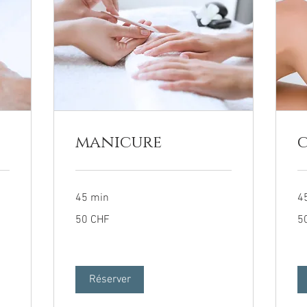
manicure
c
45 min
4
50
50
50 CHF
5
francs
fra
suisses
su
Réserver